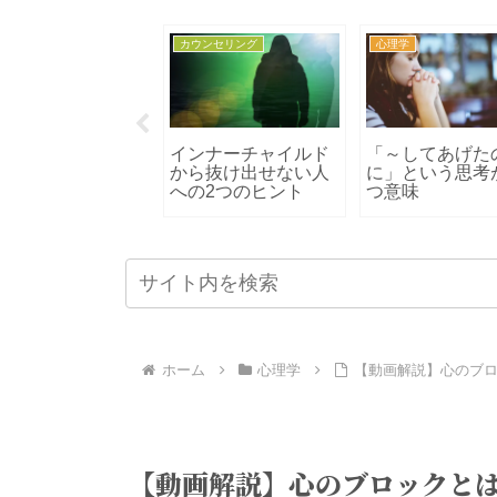
理学
カウンセリング
心理学
理学のとびら
インナーチャイルド
「～してあげた
から抜け出せない人
に」という思考
への2つのヒント
つ意味
ホーム
心理学
【動画解説】心のブ
【動画解説】心のブロックと