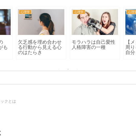
心理学
心理学
心理
の
欠乏感を埋め合わせ
モラハラは自己愛性
【メ
がも
る行動から見える心
人格障害の一種
周り
のはたらき
自分
ロックとは
は