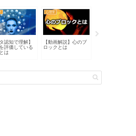
学
心理学
カウンセラー
タ認知で理解】
【動画解説】心のブ
心理カウンセリン
を評価している
ロックとは
とアドバイス
とは