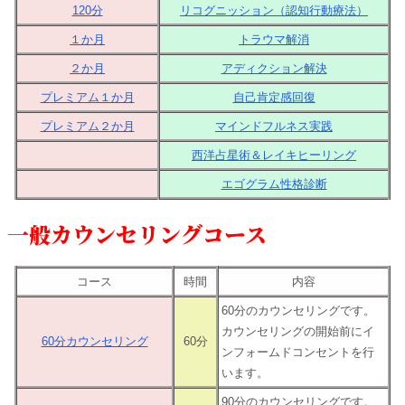
120分
リコグニッション（認知行動療法）
１か月
トラウマ解消
２か月
アディクション解決
プレミアム１か月
自己肯定感回復
プレミアム２か月
マインドフルネス実践
西洋占星術＆レイキヒーリング
エゴグラム性格診断
一般カウンセリングコース
コース
時間
内容
60分のカウンセリングです。
カウンセリングの開始前にイ
60分カウンセリング
60分
ンフォームドコンセントを行
います。
90分のカウンセリングです。