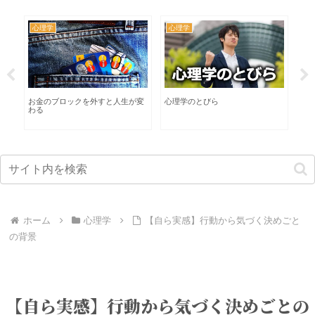
心理学
心理学
カ
る
お金のブロックを外すと人生が変
心理学のとびら
イ
わる
な
ホーム
心理学
【自ら実感】行動から気づく決めごと
の背景
【自ら実感】行動から気づく決めごとの