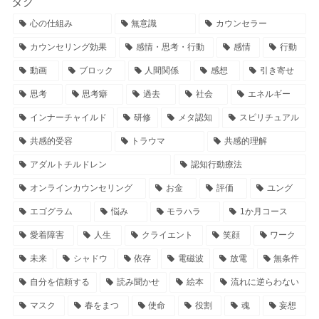
タグ
心の仕組み
無意識
カウンセラー
カウンセリング効果
感情・思考・行動
感情
行動
動画
ブロック
人間関係
感想
引き寄せ
思考
思考癖
過去
社会
エネルギー
インナーチャイルド
研修
メタ認知
スピリチュアル
共感的受容
トラウマ
共感的理解
アダルトチルドレン
認知行動療法
オンラインカウンセリング
お金
評価
ユング
エゴグラム
悩み
モラハラ
1か月コース
愛着障害
人生
クライエント
笑顔
ワーク
未来
シャドウ
依存
電磁波
放電
無条件
自分を信頼する
読み聞かせ
絵本
流れに逆らわない
マスク
春をまつ
使命
役割
魂
妄想