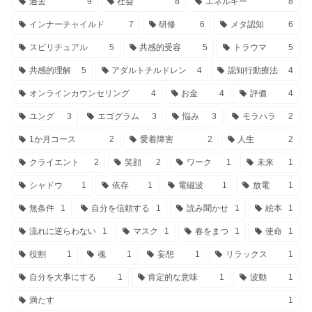
過去
9
社会
8
エネルギー
8
インナーチャイルド
7
研修
6
メタ認知
6
スピリチュアル
5
共感的受容
5
トラウマ
5
共感的理解
5
アダルトチルドレン
4
認知行動療法
4
オンラインカウンセリング
4
お金
4
評価
4
ユング
3
エゴグラム
3
悩み
3
モラハラ
2
1か月コース
2
愛着障害
2
人生
2
クライエント
2
笑顔
2
ワーク
1
未来
1
シャドウ
1
依存
1
電磁波
1
放電
1
無条件
1
自分を信頼する
1
読み聞かせ
1
絵本
1
流れに逆らわない
1
マスク
1
春をまつ
1
使命
1
役割
1
魂
1
妄想
1
リラックス
1
自分を大事にする
1
肯定的な意味
1
波動
1
満たす
1