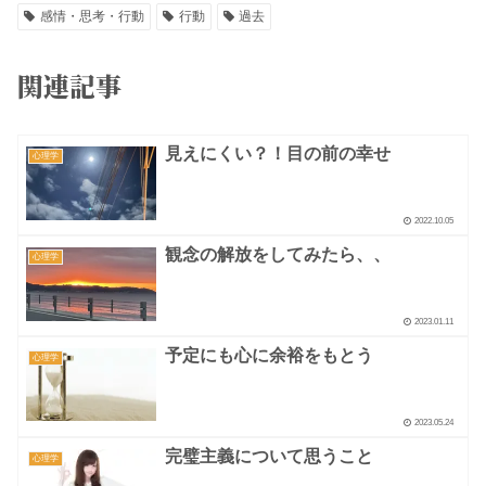
感情・思考・行動
行動
過去
関連記事
見えにくい？！目の前の幸せ
心理学
2022.10.05
観念の解放をしてみたら、、
心理学
2023.01.11
予定にも心に余裕をもとう
心理学
2023.05.24
完璧主義について思うこと
心理学