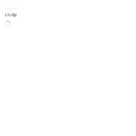
いいね:
読
み
込
み
中…