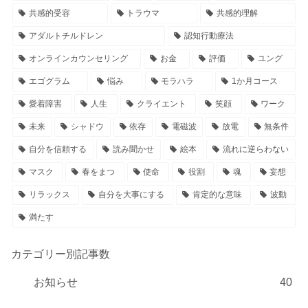
共感的受容
トラウマ
共感的理解
アダルトチルドレン
認知行動療法
オンラインカウンセリング
お金
評価
ユング
エゴグラム
悩み
モラハラ
1か月コース
愛着障害
人生
クライエント
笑顔
ワーク
未来
シャドウ
依存
電磁波
放電
無条件
自分を信頼する
読み聞かせ
絵本
流れに逆らわない
マスク
春をまつ
使命
役割
魂
妄想
リラックス
自分を大事にする
肯定的な意味
波動
満たす
カテゴリー別記事数
お知らせ
40