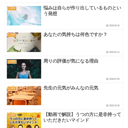
悩みは自らが作り出しているものとい
心理学
う発想
2019.04.10
あなたの気持ちは何色ですか？
心理学
2023.01.11
周りの評価が気になる理由
心理学
2018.07.04
先生の元気がみんなの元気
心理学
2023.10.18
【動画で解説】うつの方に是非持って
心理学
いただきたいマインド