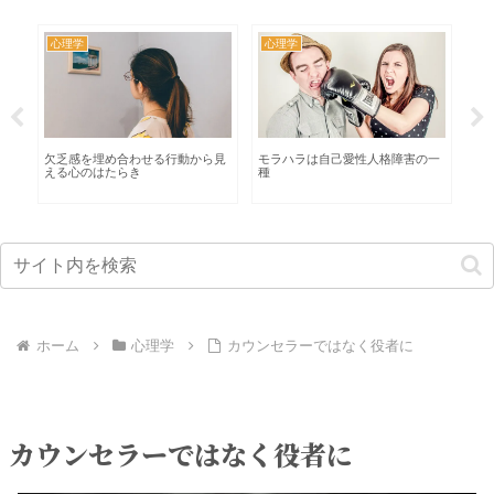
心理学
心理学
心
考
欠乏感を埋め合わせる行動から見
モラハラは自己愛性人格障害の一
【
える心のはたらき
種
て
ホーム
心理学
カウンセラーではなく役者に
カウンセラーではなく役者に