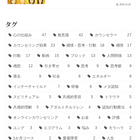
2020.12.20
タグ
心の仕組み
47
無意識
42
カウンセラー
27
カウンセリング効果
23
感情・思考・行動
18
感情
17
行動
17
動画
15
ブロック
13
人間関係
13
感想
12
引き寄せ
9
思考
9
思考癖
9
過去
9
社会
8
エネルギー
8
インナーチャイルド
7
研修
6
メタ認知
6
スピリチュアル
5
共感的受容
5
トラウマ
5
共感的理解
5
アダルトチルドレン
4
認知行動療法
4
オンラインカウンセリング
4
お金
4
評価
4
ユング
3
エゴグラム
3
悩み
3
モラハラ
2
1か月コース
2
愛着障害
2
人生
2