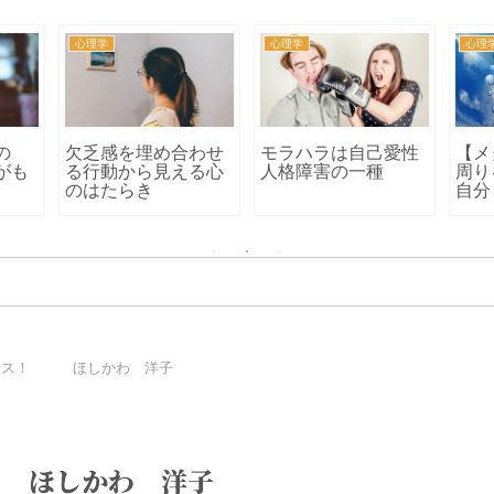
心理学
心理学
心理
ラウ
しずかちゃんタイプ
行動するときの動機
人目
その
の生きづらさ
はどこにありますか
の根
レス！ ほしかわ 洋子
 ほしかわ 洋子