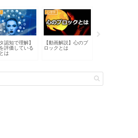
学
カウンセラー
心理学
が気になること
変わろうとしないク
夜空の星を見ると
本的な要因
ライエントへの向き
に必ず思うこと
合い方
は・・・