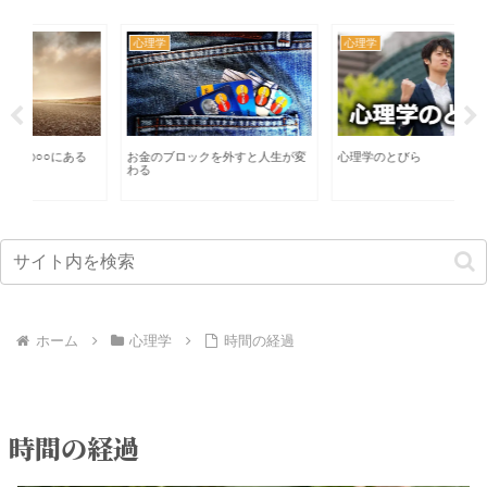
心理学
心理学
カ
る
お金のブロックを外すと人生が変
心理学のとびら
イ
わる
な
ホーム
心理学
時間の経過
時間の経過