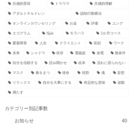
共感的受容
トラウマ
共感的理解
アダルトチルドレン
認知行動療法
オンラインカウンセリング
お金
評価
ユング
エゴグラム
悩み
モラハラ
1か月コース
愛着障害
人生
クライエント
笑顔
ワーク
未来
シャドウ
依存
電磁波
放電
無条件
自分を信頼する
読み聞かせ
絵本
流れに逆らわない
マスク
春をまつ
使命
役割
魂
妄想
リラックス
自分を大事にする
肯定的な意味
波動
満たす
カテゴリー別記事数
お知らせ
40