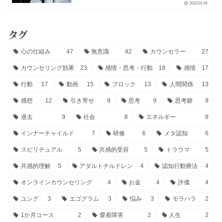
2023.03.29
タグ
心の仕組み
47
無意識
42
カウンセラー
27
カウンセリング効果
23
感情・思考・行動
18
感情
17
行動
17
動画
15
ブロック
13
人間関係
13
感想
12
引き寄せ
9
思考
9
思考癖
9
過去
9
社会
8
エネルギー
8
インナーチャイルド
7
研修
6
メタ認知
6
スピリチュアル
5
共感的受容
5
トラウマ
5
共感的理解
5
アダルトチルドレン
4
認知行動療法
4
オンラインカウンセリング
4
お金
4
評価
4
ユング
3
エゴグラム
3
悩み
3
モラハラ
2
1か月コース
2
愛着障害
2
人生
2