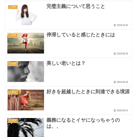
完璧主義について思うこと
心理学
2019.02.25
停滞していると感じたときには
心理学
2019.06.28
美しい老いとは？
心理学
2023.06.28
好きを超越したときに到達できる境涯
心理学
2019.05.24
義務になるとイヤになっちゃうの
心理学
は、、