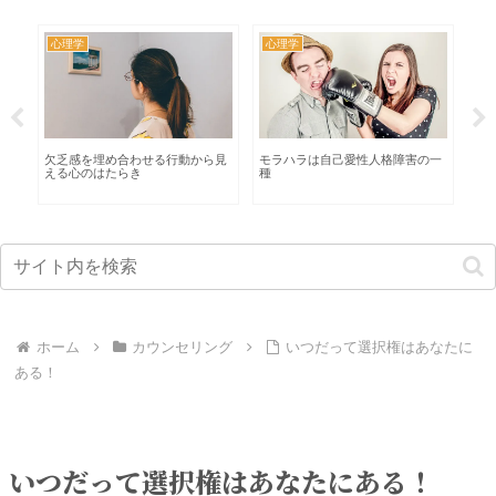
心理学
心理学
心
考
欠乏感を埋め合わせる行動から見
モラハラは自己愛性人格障害の一
【
える心のはたらき
種
て
ホーム
カウンセリング
いつだって選択権はあなたに
ある！
いつだって選択権はあなたにある！