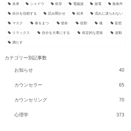
未来
シャドウ
依存
電磁波
放電
無条件
自分を信頼する
読み聞かせ
絵本
流れに逆らわない
マスク
春をまつ
使命
役割
魂
妄想
リラックス
自分を大事にする
肯定的な意味
波動
満たす
カテゴリー別記事数
お知らせ
40
カウンセラー
65
カウンセリング
70
心理学
373