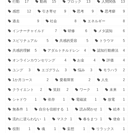
行動
17
動画
15
ブロック
13
人間関係
13
感想
12
引き寄せ
9
思考
9
思考癖
9
過去
9
社会
8
エネルギー
8
インナーチャイルド
7
研修
6
メタ認知
6
スピリチュアル
5
共感的受容
5
トラウマ
5
共感的理解
5
アダルトチルドレン
4
認知行動療法
4
オンラインカウンセリング
4
お金
4
評価
4
ユング
3
エゴグラム
3
悩み
3
モラハラ
2
1か月コース
2
愛着障害
2
人生
2
クライエント
2
笑顔
2
ワーク
1
未来
1
シャドウ
1
依存
1
電磁波
1
放電
1
無条件
1
自分を信頼する
1
読み聞かせ
1
絵本
1
流れに逆らわない
1
マスク
1
春をまつ
1
使命
1
役割
1
魂
1
妄想
1
リラックス
1