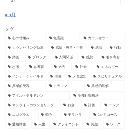
31
« 5月
タグ
心の仕組み
無意識
カウンセラー
カウンセリング効果
感情・思考・行動
感情
行動
動画
ブロック
人間関係
感想
引き寄せ
思考
思考癖
過去
社会
エネルギー
インナーチャイルド
研修
メタ認知
スピリチュアル
共感的受容
トラウマ
共感的理解
アダルトチルドレン
認知行動療法
オンラインカウンセリング
お金
評価
ユング
エゴグラム
悩み
モラハラ
1か月コース
愛着障害
人生
クライエント
笑顔
ワーク