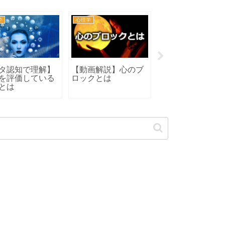
学
心理学
カウンセラー
タ認知で理解】
【動画解説】心のブ
心理カウンセリン
を評価している
ロックとは
とアドバイス
とは