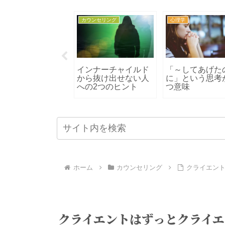
理学
カウンセリング
心理学
理学のとびら
インナーチャイルド
「～してあげた
から抜け出せない人
に」という思考
への2つのヒント
つ意味
ホーム
カウンセリング
クライエン
クライエントはずっとクライ