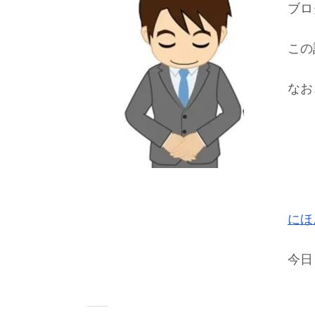
ブロ
この
なお
にほ
今日