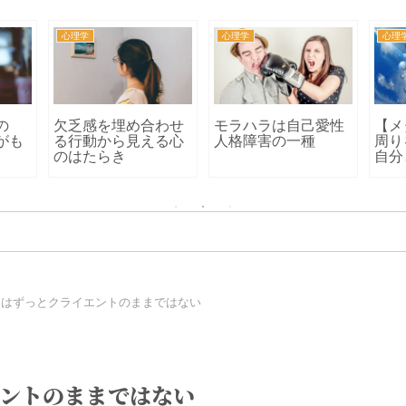
心理学
心理学
心理
の
欠乏感を埋め合わせ
モラハラは自己愛性
【メ
がも
る行動から見える心
人格障害の一種
周り
のはたらき
自分
トはずっとクライエントのままではない
エントのままではない