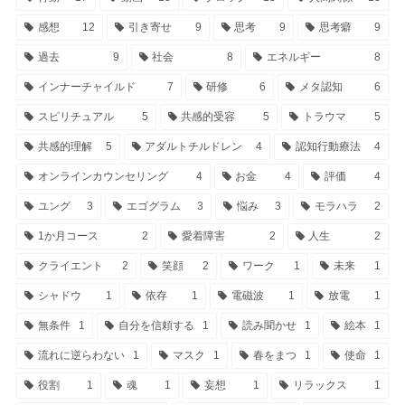
感想
12
引き寄せ
9
思考
9
思考癖
9
過去
9
社会
8
エネルギー
8
インナーチャイルド
7
研修
6
メタ認知
6
スピリチュアル
5
共感的受容
5
トラウマ
5
共感的理解
5
アダルトチルドレン
4
認知行動療法
4
オンラインカウンセリング
4
お金
4
評価
4
ユング
3
エゴグラム
3
悩み
3
モラハラ
2
1か月コース
2
愛着障害
2
人生
2
クライエント
2
笑顔
2
ワーク
1
未来
1
シャドウ
1
依存
1
電磁波
1
放電
1
無条件
1
自分を信頼する
1
読み聞かせ
1
絵本
1
流れに逆らわない
1
マスク
1
春をまつ
1
使命
1
役割
1
魂
1
妄想
1
リラックス
1