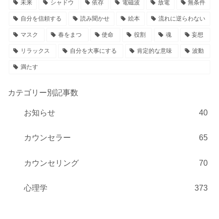
未来
シャドウ
依存
電磁波
放電
無条件
自分を信頼する
読み聞かせ
絵本
流れに逆らわない
マスク
春をまつ
使命
役割
魂
妄想
リラックス
自分を大事にする
肯定的な意味
波動
満たす
カテゴリー別記事数
お知らせ
40
カウンセラー
65
カウンセリング
70
心理学
373