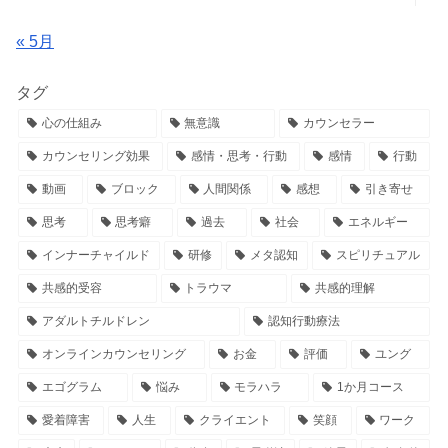
« 5月
タグ
心の仕組み
無意識
カウンセラー
カウンセリング効果
感情・思考・行動
感情
行動
動画
ブロック
人間関係
感想
引き寄せ
思考
思考癖
過去
社会
エネルギー
インナーチャイルド
研修
メタ認知
スピリチュアル
共感的受容
トラウマ
共感的理解
アダルトチルドレン
認知行動療法
オンラインカウンセリング
お金
評価
ユング
エゴグラム
悩み
モラハラ
1か月コース
愛着障害
人生
クライエント
笑顔
ワーク