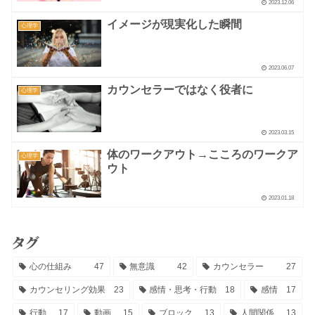
2023.12.06
イメージが現実化した瞬間
心理学
2023.06.07
カウンセラーではなく役者に
心理学
2023.03.15
体のワークアウト→こころのワークア
心理学
ウト
2023.01.18
タグ
心の仕組み
47
無意識
42
カウンセラー
27
カウンセリング効果
23
感情・思考・行動
18
感情
17
行動
17
動画
15
ブロック
13
人間関係
13