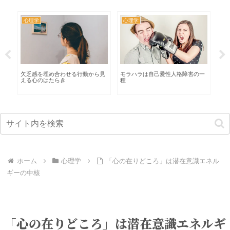
心理学
心理学
人格障害の一
【メタ認知で理解】周りを評価し
【動画解説】心のブロックとは
ている自分とは
ホーム
心理学
「心の在りどころ」は潜在意識エネル
ギーの中核
「心の在りどころ」は潜在意識エネルギ