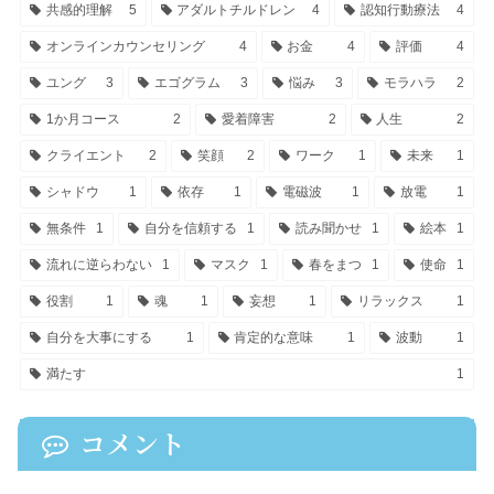
共感的理解
5
アダルトチルドレン
4
認知行動療法
4
オンラインカウンセリング
4
お金
4
評価
4
ユング
3
エゴグラム
3
悩み
3
モラハラ
2
1か月コース
2
愛着障害
2
人生
2
クライエント
2
笑顔
2
ワーク
1
未来
1
シャドウ
1
依存
1
電磁波
1
放電
1
無条件
1
自分を信頼する
1
読み聞かせ
1
絵本
1
流れに逆らわない
1
マスク
1
春をまつ
1
使命
1
役割
1
魂
1
妄想
1
リラックス
1
自分を大事にする
1
肯定的な意味
1
波動
1
満たす
1
コメント