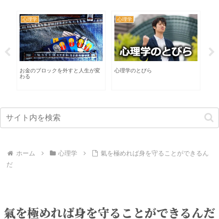
心理学
心理学
カ
る
お金のブロックを外すと人生が変
心理学のとびら
イ
わる
な
ホーム
心理学
氣を極めれば身を守ることができるん
だ
氣を極めれば身を守ることができるんだ