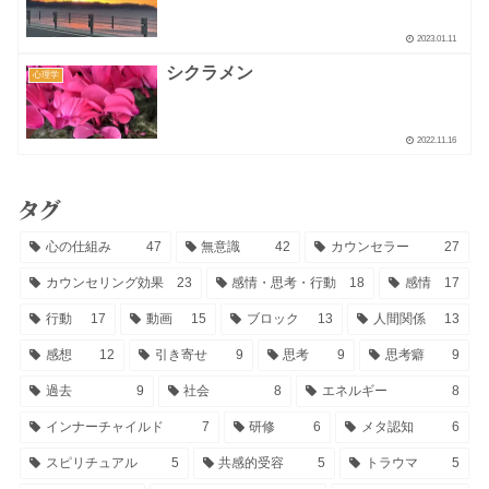
2023.01.11
シクラメン
心理学
2022.11.16
タグ
心の仕組み
47
無意識
42
カウンセラー
27
カウンセリング効果
23
感情・思考・行動
18
感情
17
行動
17
動画
15
ブロック
13
人間関係
13
感想
12
引き寄せ
9
思考
9
思考癖
9
過去
9
社会
8
エネルギー
8
インナーチャイルド
7
研修
6
メタ認知
6
スピリチュアル
5
共感的受容
5
トラウマ
5