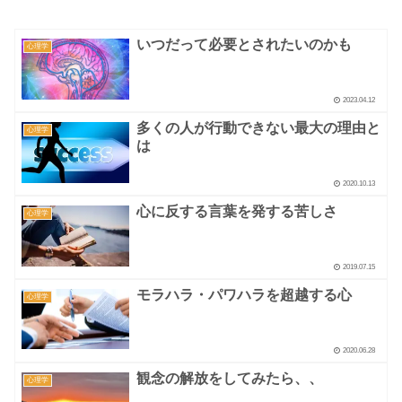
いつだって必要とされたいのかも
心理学
2023.04.12
多くの人が行動できない最大の理由と
心理学
は
2020.10.13
心に反する言葉を発する苦しさ
心理学
2019.07.15
モラハラ・パワハラを超越する心
心理学
2020.06.28
観念の解放をしてみたら、、
心理学