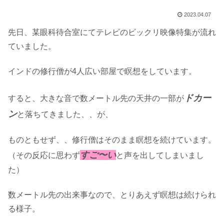
2023.04.07
先日、某眼科待合室にてテレビのビックリ映像特集が流れ
ていました。
インドの修行僧が4人広い部屋で瞑想をしています。
ドカー
すると、大きな音で数メートル先の天井の一部が
ン
と落ちてきました、、が、
ものともせず、、修行僧はそのまま瞑想を続けています。
すご〜い
（その反応に思わず
と声を出してしまいまし
た）
数メートル先の出来事なので、とりあえず瞑想は続けられ
る様子。