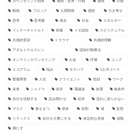
カウンセリング効果
感情・思考・行動
感情
行動
動画
ブロック
人間関係
感想
引き寄せ
思考
思考癖
過去
社会
エネルギー
インナーチャイルド
研修
メタ認知
スピリチュアル
共感的受容
トラウマ
共感的理解
アダルトチルドレン
認知行動療法
オンラインカウンセリング
お金
評価
ユング
エゴグラム
悩み
モラハラ
1か月コース
愛着障害
人生
クライエント
笑顔
ワーク
未来
シャドウ
依存
電磁波
放電
無条件
自分を信頼する
読み聞かせ
絵本
流れに逆らわない
マスク
春をまつ
使命
役割
魂
妄想
リラックス
自分を大事にする
肯定的な意味
波動
満たす