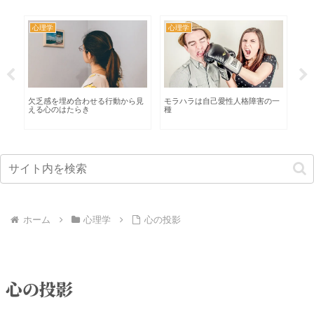
心理学
心理学
心
考
欠乏感を埋め合わせる行動から見
モラハラは自己愛性人格障害の一
【
える心のはたらき
種
て
ホーム
心理学
心の投影
心の投影