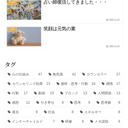
占い師復活してきました・・・
心理学
2023.11.15
笑顔は元気の素
心理学
2022.11.02
タグ
心の仕組み
47
無意識
42
カウンセラー
27
カウンセリング効果
23
感情・思考・行動
18
感情
17
行動
17
動画
15
ブロック
13
人間関係
13
感想
12
引き寄せ
9
思考
9
思考癖
9
過去
9
社会
8
エネルギー
8
インナーチャイルド
7
研修
6
メタ認知
6