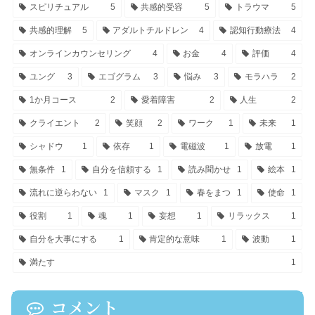
スピリチュアル
5
共感的受容
5
トラウマ
5
共感的理解
5
アダルトチルドレン
4
認知行動療法
4
オンラインカウンセリング
4
お金
4
評価
4
ユング
3
エゴグラム
3
悩み
3
モラハラ
2
1か月コース
2
愛着障害
2
人生
2
クライエント
2
笑顔
2
ワーク
1
未来
1
シャドウ
1
依存
1
電磁波
1
放電
1
無条件
1
自分を信頼する
1
読み聞かせ
1
絵本
1
流れに逆らわない
1
マスク
1
春をまつ
1
使命
1
役割
1
魂
1
妄想
1
リラックス
1
自分を大事にする
1
肯定的な意味
1
波動
1
満たす
1
コメント