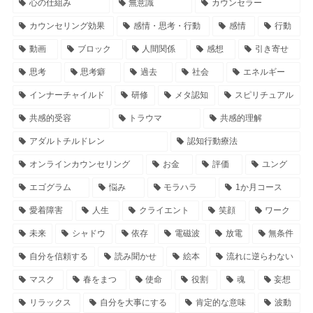
心の仕組み
無意識
カウンセラー
カウンセリング効果
感情・思考・行動
感情
行動
動画
ブロック
人間関係
感想
引き寄せ
思考
思考癖
過去
社会
エネルギー
インナーチャイルド
研修
メタ認知
スピリチュアル
共感的受容
トラウマ
共感的理解
アダルトチルドレン
認知行動療法
オンラインカウンセリング
お金
評価
ユング
エゴグラム
悩み
モラハラ
1か月コース
愛着障害
人生
クライエント
笑顔
ワーク
未来
シャドウ
依存
電磁波
放電
無条件
自分を信頼する
読み聞かせ
絵本
流れに逆らわない
マスク
春をまつ
使命
役割
魂
妄想
リラックス
自分を大事にする
肯定的な意味
波動