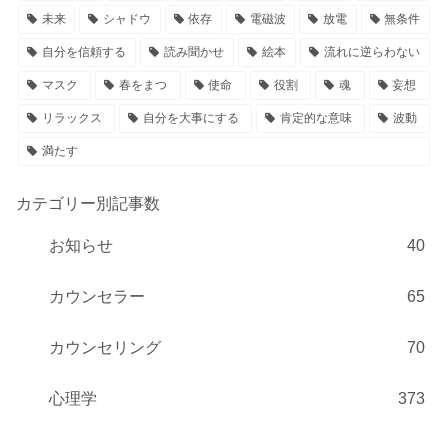
未来
シャドウ
依存
電磁波
放電
無条件
自分を信頼する
読み聞かせ
絵本
流れに逆らわない
マスク
春をまつ
使命
役割
魂
妄想
リラックス
自分を大事にする
肯定的な意味
波動
満たす
カテゴリー別記事数
お知らせ
40
カウンセラー
65
カウンセリング
70
心理学
373