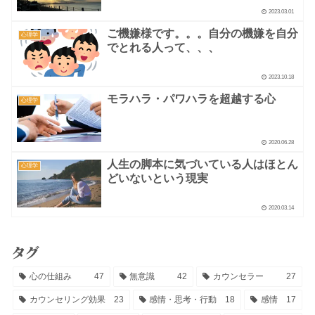
2023.03.01
ご機嫌様です。。。自分の機嫌を自分
心理学
でとれる人って、、、
2023.10.18
モラハラ・パワハラを超越する心
心理学
2020.06.28
人生の脚本に気づいている人はほとん
心理学
どいないという現実
2020.03.14
タグ
心の仕組み
47
無意識
42
カウンセラー
27
カウンセリング効果
23
感情・思考・行動
18
感情
17