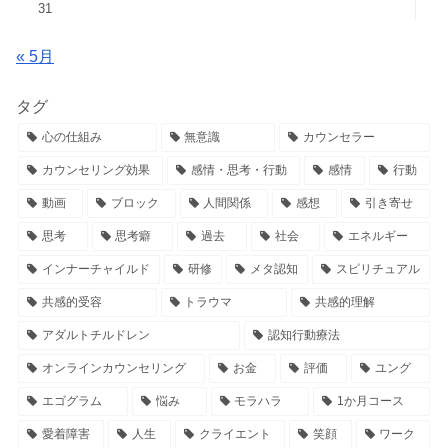
31
« 5月
タグ
心の仕組み
無意識
カウンセラー
カウンセリング効果
感情・思考・行動
感情
行動
動画
ブロック
人間関係
感想
引き寄せ
思考
思考癖
過去
社会
エネルギー
インナーチャイルド
研修
メタ認知
スピリチュアル
共感的受容
トラウマ
共感的理解
アダルトチルドレン
認知行動療法
オンラインカウンセリング
お金
評価
ユング
エゴグラム
悩み
モラハラ
1か月コース
愛着障害
人生
クライエント
笑顔
ワーク