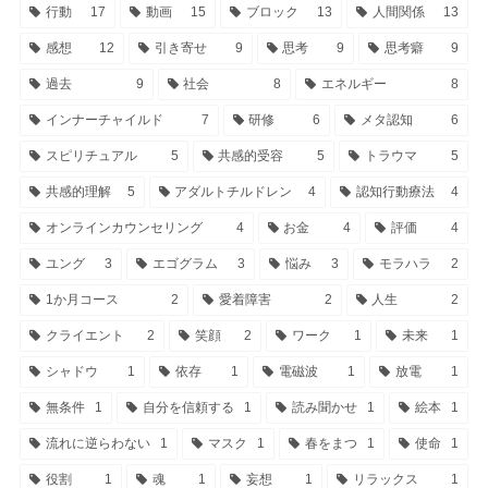
行動
17
動画
15
ブロック
13
人間関係
13
感想
12
引き寄せ
9
思考
9
思考癖
9
過去
9
社会
8
エネルギー
8
インナーチャイルド
7
研修
6
メタ認知
6
スピリチュアル
5
共感的受容
5
トラウマ
5
共感的理解
5
アダルトチルドレン
4
認知行動療法
4
オンラインカウンセリング
4
お金
4
評価
4
ユング
3
エゴグラム
3
悩み
3
モラハラ
2
1か月コース
2
愛着障害
2
人生
2
クライエント
2
笑顔
2
ワーク
1
未来
1
シャドウ
1
依存
1
電磁波
1
放電
1
無条件
1
自分を信頼する
1
読み聞かせ
1
絵本
1
流れに逆らわない
1
マスク
1
春をまつ
1
使命
1
役割
1
魂
1
妄想
1
リラックス
1