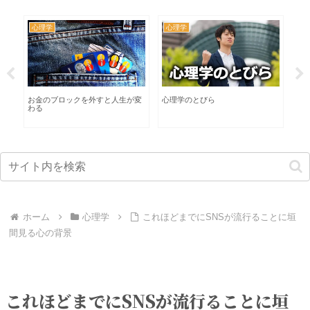
心理学
心理学
カ
る
お金のブロックを外すと人生が変
心理学のとびら
イ
わる
な
ホーム
心理学
これほどまでにSNSが流行ることに垣
間見る心の背景
これほどまでにSNSが流行ることに垣