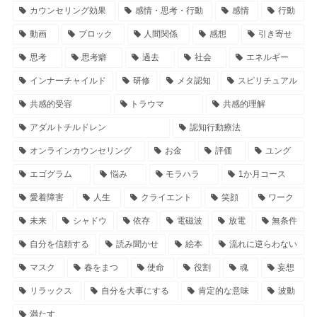
カウンセリング効果
感情・思考・行動
感情
行動
動画
ブロック
人間関係
感想
引き寄せ
思考
思考癖
過去
社会
エネルギー
インナーチャイルド
研修
メタ認知
スピリチュアル
共感的受容
トラウマ
共感的理解
アダルトチルドレン
認知行動療法
オンラインカウンセリング
お金
評価
ユング
エゴグラム
悩み
モラハラ
1か月コース
愛着障害
人生
クライエント
笑顔
ワーク
未来
シャドウ
依存
電磁波
放電
無条件
自分を信頼する
読み聞かせ
絵本
流れに逆らわない
マスク
春をまつ
使命
役割
魂
妄想
リラックス
自分を大事にする
肯定的な意味
波動
満たす