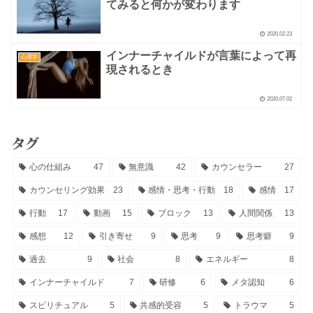
てみると何かが変わります
2020.02.23
インナーチャイルドが言葉によって再
心理学
現されるとき
2020.07.02
タグ
心の仕組み
47
無意識
42
カウンセラー
27
カウンセリング効果
23
感情・思考・行動
18
感情
17
行動
17
動画
15
ブロック
13
人間関係
13
感想
12
引き寄せ
9
思考
9
思考癖
9
過去
9
社会
8
エネルギー
8
インナーチャイルド
7
研修
6
メタ認知
6
スピリチュアル
5
共感的受容
5
トラウマ
5