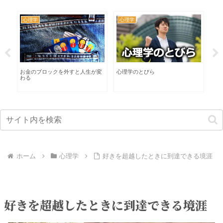
心理学
心理学
カ
る
お金のブロックを外すと人生が変
心理学のとびら
イ
わる
な
ホーム
心理学
好きを超越したときに到達できる境涯
好きを超越したときに到達できる境涯