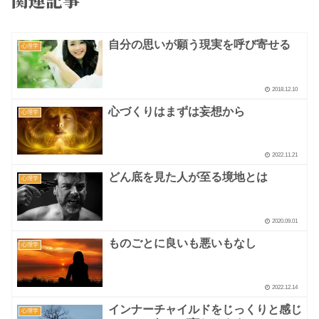
自分の思いが願う現実を呼び寄せる
心理学
2018.12.10
心づくりはまずは妄想から
心理学
2022.11.21
どん底を見た人が至る境地とは
心理学
2020.09.01
ものごとに良いも悪いもなし
心理学
2022.12.14
インナーチャイルドをじっくりと感じ
心理学