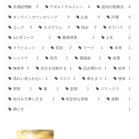
共感的理解
5
アダルトチルドレン
4
認知行動療法
4
オンラインカウンセリング
4
お金
4
評価
4
ユング
3
エゴグラム
3
悩み
3
モラハラ
2
1か月コース
2
愛着障害
2
人生
2
クライエント
2
笑顔
2
ワーク
1
未来
1
シャドウ
1
依存
1
電磁波
1
放電
1
無条件
1
自分を信頼する
1
読み聞かせ
1
絵本
1
流れに逆らわない
1
マスク
1
春をまつ
1
使命
1
役割
1
魂
1
妄想
1
リラックス
1
自分を大事にする
1
肯定的な意味
1
波動
1
満たす
1