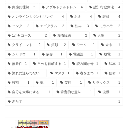
共感的理解
5
アダルトチルドレン
4
認知行動療法
4
オンラインカウンセリング
4
お金
4
評価
4
ユング
3
エゴグラム
3
悩み
3
モラハラ
2
1か月コース
2
愛着障害
2
人生
2
クライエント
2
笑顔
2
ワーク
1
未来
1
シャドウ
1
依存
1
電磁波
1
放電
1
無条件
1
自分を信頼する
1
読み聞かせ
1
絵本
1
流れに逆らわない
1
マスク
1
春をまつ
1
使命
1
役割
1
魂
1
妄想
1
リラックス
1
自分を大事にする
1
肯定的な意味
1
波動
1
満たす
1