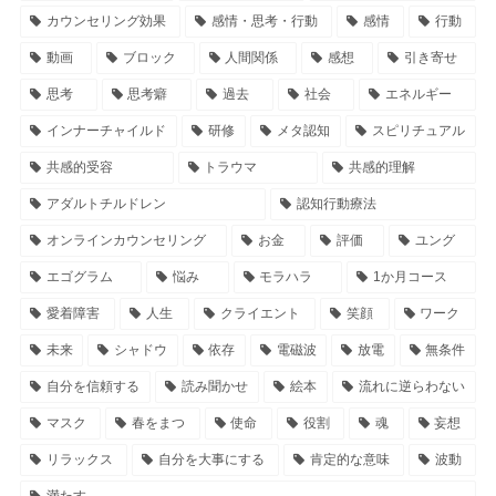
カウンセリング効果
感情・思考・行動
感情
行動
動画
ブロック
人間関係
感想
引き寄せ
思考
思考癖
過去
社会
エネルギー
インナーチャイルド
研修
メタ認知
スピリチュアル
共感的受容
トラウマ
共感的理解
アダルトチルドレン
認知行動療法
オンラインカウンセリング
お金
評価
ユング
エゴグラム
悩み
モラハラ
1か月コース
愛着障害
人生
クライエント
笑顔
ワーク
未来
シャドウ
依存
電磁波
放電
無条件
自分を信頼する
読み聞かせ
絵本
流れに逆らわない
マスク
春をまつ
使命
役割
魂
妄想
リラックス
自分を大事にする
肯定的な意味
波動
満たす