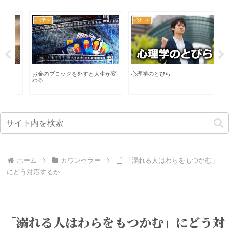
心理学
心理学
カ
る
お金のブロックを外すと人生が変
心理学のとびら
イ
わる
な
ホーム
カウンセラー
「溺れる人はわらをもつかむ」
にどう対応するか
「溺れる人はわらをもつかむ」にどう対