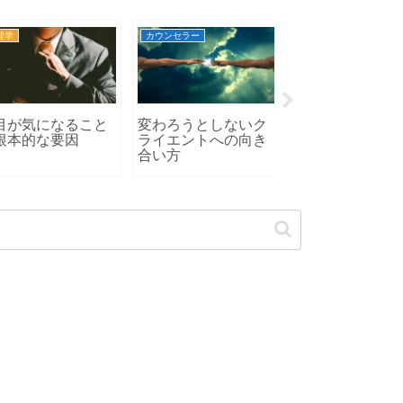
学
カウンセラー
心理学
が気になること
変わろうとしないク
夜空の星を見ると
本的な要因
ライエントへの向き
に必ず思うこと
合い方
は・・・