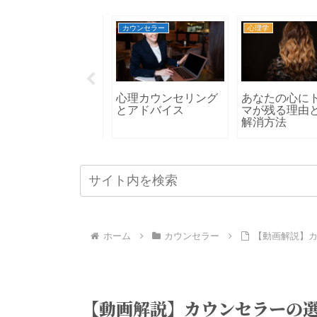
理学
カウンセラー
心理学
動画解説】心のブ
心理カウンセリング
あなたの心にト
ックとは
とアドバイス
マが残る理由と
解消方法
ホーム
カウンセラー
【動画解説】
【動画解説】カウンセラーの