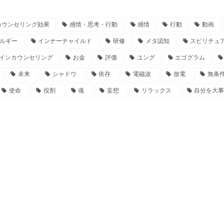
カウンセリング効果
感情・思考・行動
感情
行動
動画
ルギー
インナーチャイルド
研修
メタ認知
スピリチュ
インカウンセリング
お金
評価
ユング
エゴグラム
未来
シャドウ
依存
電磁波
放電
無条
使命
役割
魂
妄想
リラックス
自分を大