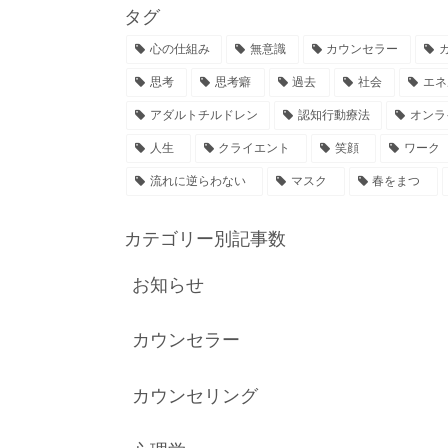
タグ
心の仕組み
無意識
カウンセラー
思考
思考癖
過去
社会
エネ
アダルトチルドレン
認知行動療法
オンラ
人生
クライエント
笑顔
ワーク
流れに逆らわない
マスク
春をまつ
カテゴリー別記事数
お知らせ
カウンセラー
カウンセリング