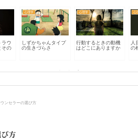
心理学
心理学
心理
ラウ
しずかちゃんタイプ
行動するときの動機
人目
その
の生きづらさ
はどこにありますか
の根
カウンセラーの選び方
選び方