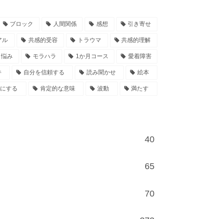
ブロック
人間関係
感想
引き寄せ
アル
共感的受容
トラウマ
共感的理解
悩み
モラハラ
1か月コース
愛着障害
件
自分を信頼する
読み聞かせ
絵本
事にする
肯定的な意味
波動
満たす
40
65
70