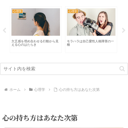
心理学
心理学
心
考
欠乏感を埋め合わせる行動から見
モラハラは自己愛性人格障害の一
【
える心のはたらき
種
て
ホーム
心理学
心の持ち方はあなた次第
心の持ち方はあなた次第