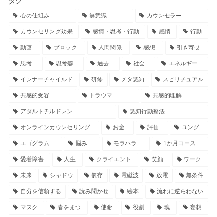
タグ
心の仕組み
無意識
カウンセラー
カウンセリング効果
感情・思考・行動
感情
行動
動画
ブロック
人間関係
感想
引き寄せ
思考
思考癖
過去
社会
エネルギー
インナーチャイルド
研修
メタ認知
スピリチュアル
共感的受容
トラウマ
共感的理解
アダルトチルドレン
認知行動療法
オンラインカウンセリング
お金
評価
ユング
エゴグラム
悩み
モラハラ
1か月コース
愛着障害
人生
クライエント
笑顔
ワーク
未来
シャドウ
依存
電磁波
放電
無条件
自分を信頼する
読み聞かせ
絵本
流れに逆らわない
マスク
春をまつ
使命
役割
魂
妄想