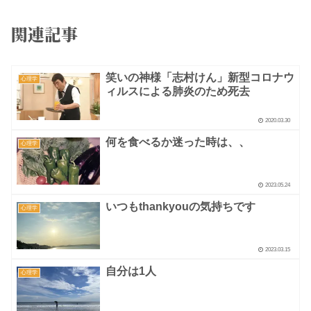
関連記事
笑いの神様「志村けん」新型コロナウ
心理学
ィルスによる肺炎のため死去
2020.03.30
何を食べるか迷った時は、、
心理学
2023.05.24
いつもthankyouの気持ちです
心理学
2023.03.15
自分は1人
心理学