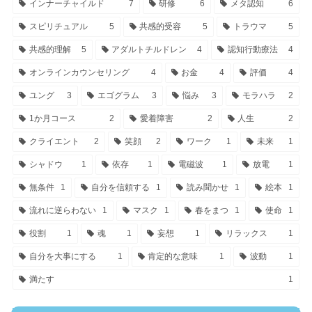
インナーチャイルド
7
研修
6
メタ認知
6
スピリチュアル
5
共感的受容
5
トラウマ
5
共感的理解
5
アダルトチルドレン
4
認知行動療法
4
オンラインカウンセリング
4
お金
4
評価
4
ユング
3
エゴグラム
3
悩み
3
モラハラ
2
1か月コース
2
愛着障害
2
人生
2
クライエント
2
笑顔
2
ワーク
1
未来
1
シャドウ
1
依存
1
電磁波
1
放電
1
無条件
1
自分を信頼する
1
読み聞かせ
1
絵本
1
流れに逆らわない
1
マスク
1
春をまつ
1
使命
1
役割
1
魂
1
妄想
1
リラックス
1
自分を大事にする
1
肯定的な意味
1
波動
1
満たす
1