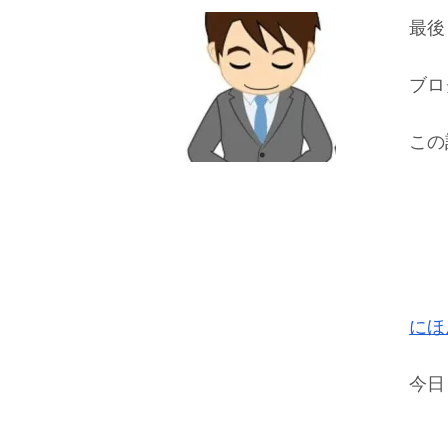
最後
ブロ
この
にほ
今日