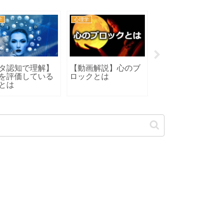
学
心理学
カウンセラー
タ認知で理解】
【動画解説】心のブ
心理カウンセリン
を評価している
ロックとは
とアドバイス
とは