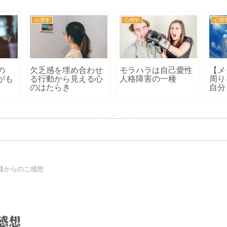
心理学
心理学
心理
の
欠乏感を埋め合わせ
モラハラは自己愛性
【メ
がも
る行動から見える心
人格障害の一種
周り
のはたらき
自分
様からのご感想
感想