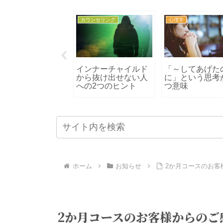
理学
カウンセリング
心理学
理学のとびら
インナーチャイルド
「～してあげた
から抜け出せない人
に」という思考
への2つのヒント
つ意味
ホーム
お知らせ
2か月コースのお客
2か月コースのお客様からのご