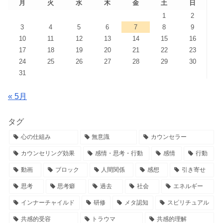
月
火
水
木
金
土
日
1
2
3
4
5
6
7
8
9
10
11
12
13
14
15
16
17
18
19
20
21
22
23
24
25
26
27
28
29
30
31
« 5月
タグ
心の仕組み
無意識
カウンセラー
カウンセリング効果
感情・思考・行動
感情
行動
動画
ブロック
人間関係
感想
引き寄せ
思考
思考癖
過去
社会
エネルギー
インナーチャイルド
研修
メタ認知
スピリチュアル
共感的受容
トラウマ
共感的理解