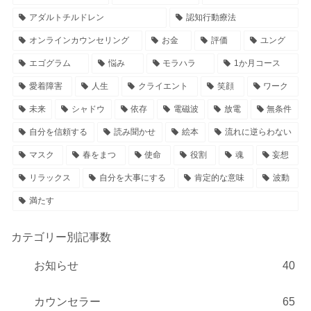
アダルトチルドレン
認知行動療法
オンラインカウンセリング
お金
評価
ユング
エゴグラム
悩み
モラハラ
1か月コース
愛着障害
人生
クライエント
笑顔
ワーク
未来
シャドウ
依存
電磁波
放電
無条件
自分を信頼する
読み聞かせ
絵本
流れに逆らわない
マスク
春をまつ
使命
役割
魂
妄想
リラックス
自分を大事にする
肯定的な意味
波動
満たす
カテゴリー別記事数
お知らせ
40
カウンセラー
65