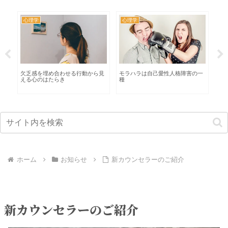
心理学
心理学
心
考
欠乏感を埋め合わせる行動から見
モラハラは自己愛性人格障害の一
【
える心のはたらき
種
て
ホーム
お知らせ
新カウンセラーのご紹介
新カウンセラーのご紹介