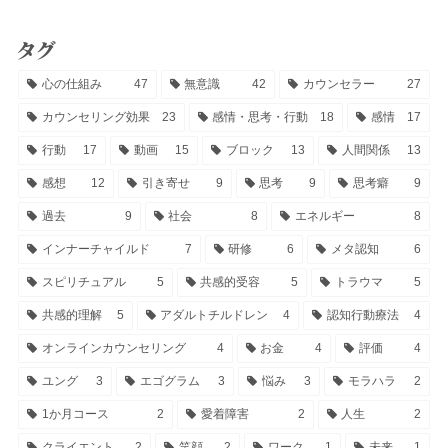
タグ
心の仕組み
47
無意識
42
カウンセラー
27
カウンセリング効果
23
感情・思考・行動
18
感情
17
行動
17
動画
15
ブロック
13
人間関係
13
感想
12
引き寄せ
9
思考
9
思考癖
9
過去
9
社会
8
エネルギー
8
インナーチャイルド
7
研修
6
メタ認知
6
スピリチュアル
5
共感的受容
5
トラウマ
5
共感的理解
5
アダルトチルドレン
4
認知行動療法
4
オンラインカウンセリング
4
お金
4
評価
4
ユング
3
エゴグラム
3
悩み
3
モラハラ
2
1か月コース
2
愛着障害
2
人生
2
クライエント
2
笑顔
2
ワーク
1
未来
1