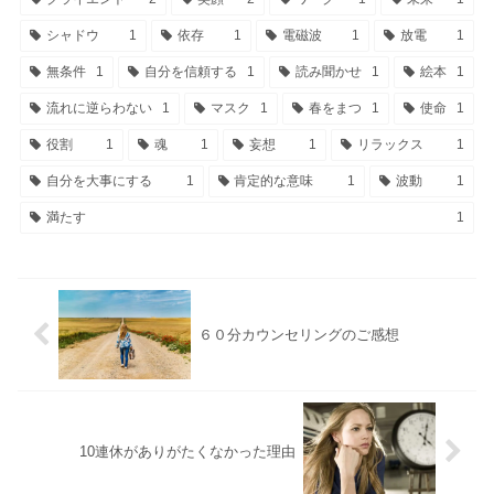
シャドウ
1
依存
1
電磁波
1
放電
1
無条件
1
自分を信頼する
1
読み聞かせ
1
絵本
1
流れに逆らわない
1
マスク
1
春をまつ
1
使命
1
役割
1
魂
1
妄想
1
リラックス
1
自分を大事にする
1
肯定的な意味
1
波動
1
満たす
1
６０分カウンセリングのご感想
10連休がありがたくなかった理由