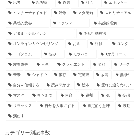
思考
思考癖
過去
社会
エネルギー
インナーチャイルド
研修
メタ認知
スピリチュアル
共感的受容
トラウマ
共感的理解
アダルトチルドレン
認知行動療法
オンラインカウンセリング
お金
評価
ユング
エゴグラム
悩み
モラハラ
1か月コース
愛着障害
人生
クライエント
笑顔
ワーク
未来
シャドウ
依存
電磁波
放電
無条件
自分を信頼する
読み聞かせ
絵本
流れに逆らわない
マスク
春をまつ
使命
役割
魂
妄想
リラックス
自分を大事にする
肯定的な意味
波動
満たす
カテゴリー別記事数