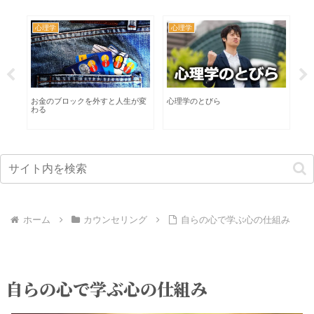
心理学
心理学
カ
る
お金のブロックを外すと人生が変
心理学のとびら
イ
わる
な
ホーム
カウンセリング
自らの心で学ぶ心の仕組み
自らの心で学ぶ心の仕組み