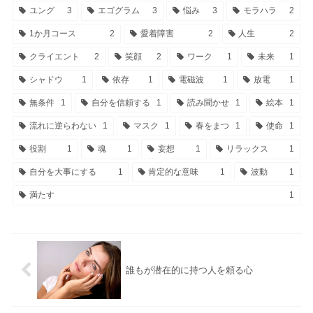
ユング
3
エゴグラム
3
悩み
3
モラハラ
2
1か月コース
2
愛着障害
2
人生
2
クライエント
2
笑顔
2
ワーク
1
未来
1
シャドウ
1
依存
1
電磁波
1
放電
1
無条件
1
自分を信頼する
1
読み聞かせ
1
絵本
1
流れに逆らわない
1
マスク
1
春をまつ
1
使命
1
役割
1
魂
1
妄想
1
リラックス
1
自分を大事にする
1
肯定的な意味
1
波動
1
満たす
1
誰もが潜在的に持つ人を頼る心